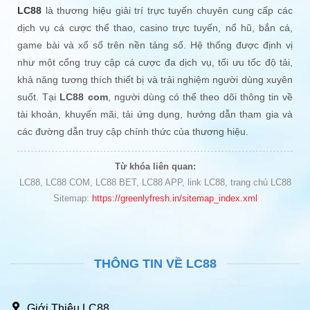
LC88
là thương hiệu giải trí trực tuyến chuyên cung cấp các
dịch vụ cá cược thể thao, casino trực tuyến, nổ hũ, bắn cá,
game bài và xổ số trên nền tảng số. Hệ thống được định vị
như một cổng truy cập cá cược đa dịch vụ, tối ưu tốc độ tải,
khả năng tương thích thiết bị và trải nghiệm người dùng xuyên
suốt. Tại
LC88 com
, người dùng có thể theo dõi thông tin về
tài khoản, khuyến mãi, tải ứng dụng, hướng dẫn tham gia và
các đường dẫn truy cập chính thức của thương hiệu.
Từ khóa liên quan:
LC88, LC88 COM, LC88 BET, LC88 APP, link LC88, trang chủ LC88
Sitemap:
https://greenlyfresh.in/sitemap_index.xml
THÔNG TIN VỀ LC88
Giới Thiệu LC88