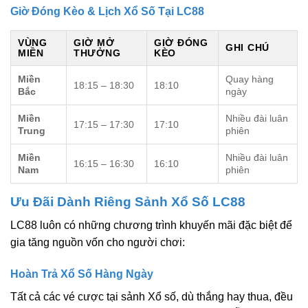
Giờ Đóng Kèo & Lịch Xổ Số Tại LC88
VÙNG
GIỜ MỞ
GIỜ ĐÓNG
GHI CHÚ
MIỀN
THƯỞNG
KÈO
Miền
Quay hàng
18:15 – 18:30
18:10
Bắc
ngày
Miền
Nhiều đài luân
17:15 – 17:30
17:10
Trung
phiên
Miền
Nhiều đài luân
16:15 – 16:30
16:10
Nam
phiên
Ưu Đãi Dành Riêng Sảnh Xổ Số LC88
LC88 luôn có những chương trình khuyến mãi đặc biệt để
gia tăng nguồn vốn cho người chơi:
Hoàn Trả Xổ Số Hàng Ngày
Tất cả các vé cược tại sảnh Xổ số, dù thắng hay thua, đều