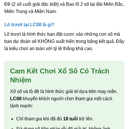
Đề (2 số cuối giải đặc biệt) và Bao lô 2 số tại đài Miền Bắc,
Miền Trung và Miền Nam.
Lô trượt tại LC88 là gì?
Lô trượt là hình thức bạn đặt cược vào những con số mà
bạn dự đoán sẽ KHÔNG xuất hiện trong bảng kết quả. Đây
là kiểu chơi an toàn với tỷ lệ thắng khá cao.
Cam Kết Chơi Xổ Số Có Trách
Nhiệm
Xổ số và lô đề là hình thức giải trí dựa trên may mắn.
LC88
khuyến khích người chơi tham gia một cách
lành mạnh:
Chỉ tham gia khi đã đủ
18 tuổi
trở lên.
Sử dụng số tiền nhàn rỗi để giải trí, không ảnh