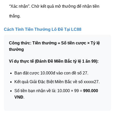
“Xác nhận”. Chờ kết quả mở thưởng để nhận tiền
thắng.
Cách Tính Tiền Thưởng Lô Đề Tại LC88
Công thức: Tiền thưởng = Số tiền cược × Tỷ lệ
thưởng
Ví dụ thực tế (Đánh Đề Miền Bắc tỷ lệ 1 ăn 99):
Bạn đặt cược 10.000đ vào con đề số 27.
Kết quả Giải Đặc Biệt Miền Bắc về số xxxxx27.
Số tiền bạn nhận về là: 10.000 × 99 =
990.000
VNĐ
.