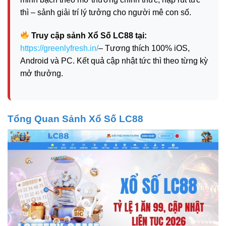
thì – sảnh giải trí lý tưởng cho người mê con số.
Truy cập sảnh Xổ Số LC88 tại:
https://greenlyfresh.in/
– Tương thích 100% iOS,
Android và PC. Kết quả cập nhật tức thì theo từng kỳ
mở thưởng.
Tổng Quan Sảnh Xổ Số LC88