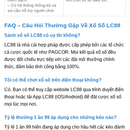
– Có hệ thống thống kê và
soi cầu hỗ trợ người chơi.
FAQ – Câu Hỏi Thường Gặp Về Xổ Số LC88
Sảnh xổ số LC88 có uy tín không?
LC88 là nhà cái hợp pháp được cấp phép bởi các tổ chức
cá cược quốc tế như PAGCOR. Mọi kết quả xổ số đều
được đối chiếu trực tiếp với các đài mở thưởng chính
thức, đảm bảo tính công bằng 100%.
Tôi có thể chơi xổ số trên điện thoại không?
Có. Bạn có thể truy cập website LC88 qua trình duyệt điện
thoại hoặc tải App LC88 (iOS/Android) để đặt cược xổ số
mọi lúc mọi nơi.
Tỷ lệ thưởng 1 ăn 99 áp dụng cho những kèo nào?
Tỷ lệ 1 ăn 99 hiện đang áp dụng cho hầu hết các kèo đánh