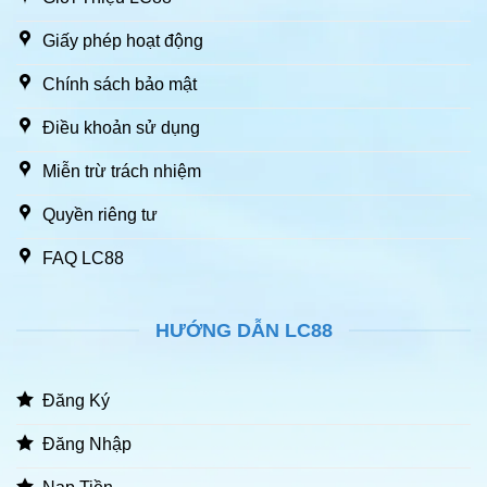
Giấy phép hoạt động
Chính sách bảo mật
Điều khoản sử dụng
Miễn trừ trách nhiệm
Quyền riêng tư
FAQ LC88
HƯỚNG DẪN LC88
Đăng Ký
Đăng Nhập