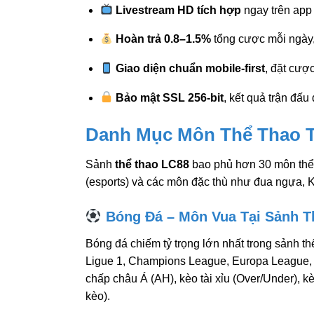
Livestream HD tích hợp
ngay trên app
Hoàn trả 0.8–1.5%
tổng cược mỗi ngày,
Giao diện chuẩn mobile-first
, đặt cượ
Bảo mật SSL 256-bit
, kết quả trận đấ
Danh Mục Môn Thể Thao T
Sảnh
thể thao LC88
bao phủ hơn 30 môn thể t
(esports) và các môn đặc thù như đua ngựa, K
Bóng Đá – Môn Vua Tại Sảnh T
Bóng đá chiếm tỷ trọng lớn nhất trong sảnh th
Ligue 1, Champions League, Europa League, 
chấp châu Á (AH), kèo tài xỉu (Over/Under), kè
kèo).