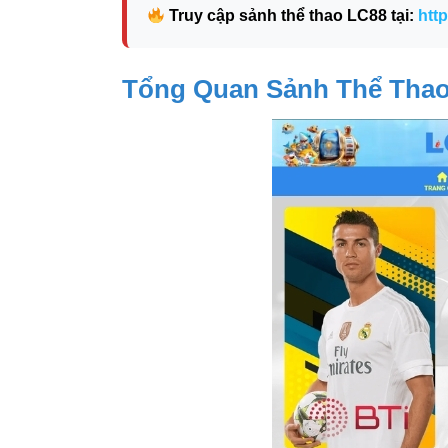
Truy cập sảnh thể thao LC88 tại:
http
Tổng Quan Sảnh Thể Tha