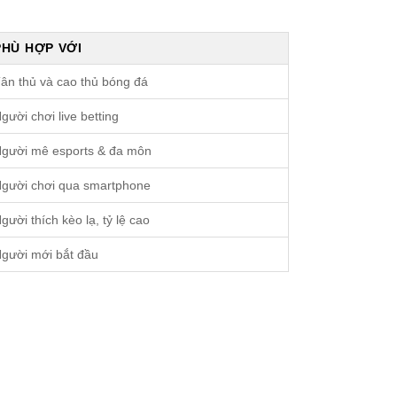
PHÙ HỢP VỚI
ân thủ và cao thủ bóng đá
gười chơi live betting
gười mê esports & đa môn
gười chơi qua smartphone
gười thích kèo lạ, tỷ lệ cao
gười mới bắt đầu