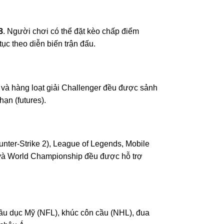
8
. Người chơi có thể đặt kèo chấp điểm
tục theo diễn biến trận đấu.
và hàng loạt giải Challenger đều được sảnh
ạn (futures).
ter-Strike 2), League of Legends, Mobile
I và World Championship đều được hỗ trợ
ầu dục Mỹ (NFL), khúc côn cầu (NHL), đua