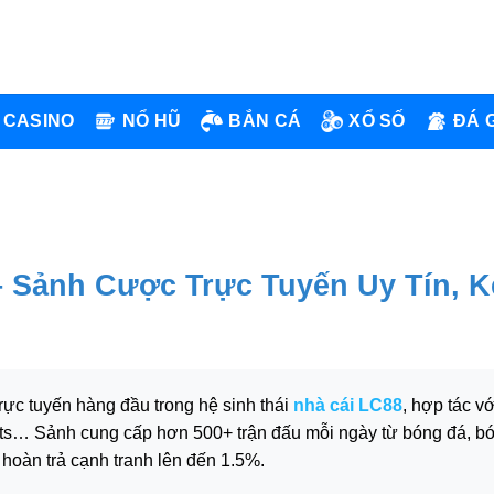
CASINO
NỔ HŨ
BẮN CÁ
XỔ SỐ
ĐÁ 
 Sảnh Cược Trực Tuyến Uy Tín, K
rực tuyến hàng đầu trong hệ sinh thái
nhà cái LC88
, hợp tác 
… Sảnh cung cấp hơn 500+ trận đấu mỗi ngày từ bóng đá, bóng
ệ hoàn trả cạnh tranh lên đến 1.5%.