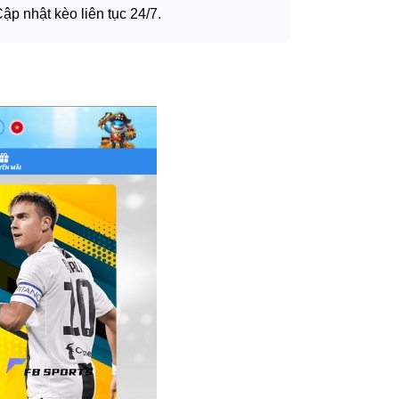
p nhật kèo liên tục 24/7.