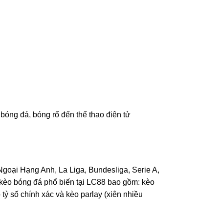
 bóng đá, bóng rổ đến thể thao điện tử
 Ngoại Hạng Anh, La Liga, Bundesliga, Serie A,
èo bóng đá phổ biến tại LC88 bao gồm: kèo
 tỷ số chính xác và kèo parlay (xiên nhiều