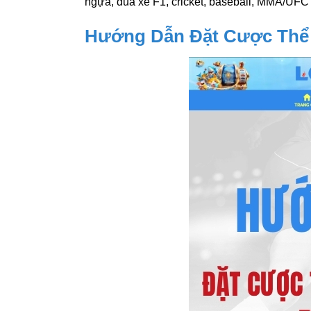
ngựa, đua xe F1, cricket, baseball, MMA/UFC
Hướng Dẫn Đặt Cược Thể