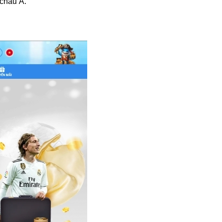
 châu Á.