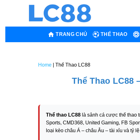
Bỏ
qua
nội
dung
TRANG CHỦ
THỂ THAO
Home
|
Thể Thao LC88
Thể Thao LC88 –
Thể thao LC88
là sảnh cá cược thể thao t
Sports, CMD368, United Gaming, FB Sports
loại kèo châu Á – châu Âu – tài xỉu và tỷ l