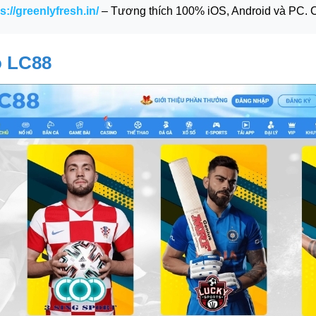
s://greenlyfresh.in/
– Tương thích 100% iOS, Android và PC. Cậ
o LC88