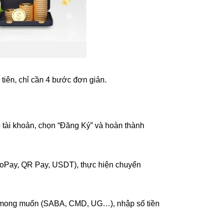
 tiên, chỉ cần 4 bước đơn giản.
 tài khoản, chọn “Đăng Ký” và hoàn thành
oPay, QR Pay, USDT), thực hiện chuyển
o mong muốn (SABA, CMD, UG…), nhập số tiền