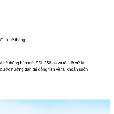
đi từ hệ thống.
 hệ thống bảo mật SSL 256-bit và tốc độ xử lý
 bước hướng dẫn để dòng tiền về tài khoản suôn