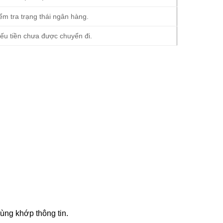
ểm tra trạng thái ngân hàng.
ếu tiền chưa được chuyển đi.
ùng khớp thông tin.