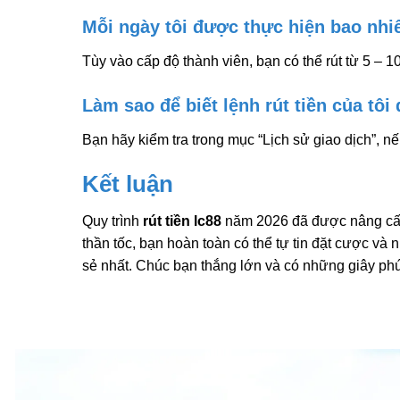
Mỗi ngày tôi được thực hiện bao nhiê
Tùy vào cấp độ thành viên, bạn có thể rút từ 5 – 1
Làm sao để biết lệnh rút tiền của tôi
Bạn hãy kiểm tra trong mục “Lịch sử giao dịch”, nế
Kết luận
Quy trình
rút tiền lc88
năm 2026 đã được nâng cấp 
thần tốc, bạn hoàn toàn có thể tự tin đặt cược và
sẻ nhất. Chúc bạn thắng lớn và có những giây phút g