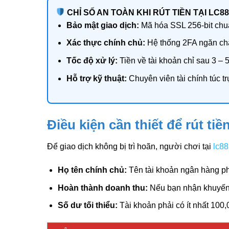
CHỈ SỐ AN TOÀN KHI RÚT TIỀN TẠI LC8
Bảo mật giao dịch:
Mã hóa SSL 256-bit chuẩ
Xác thực chính chủ:
Hệ thống 2FA ngăn chặ
Tốc độ xử lý:
Tiền về tài khoản chỉ sau 3 – 5
Hỗ trợ kỹ thuật:
Chuyên viên tài chính túc trự
Điều kiện cần thiết để rút ti
Để giao dịch không bị trì hoãn, người chơi tại
lc88
Họ tên chính chủ:
Tên tài khoản ngân hàng phả
Hoàn thành doanh thu:
Nếu bạn nhận khuyến 
Số dư tối thiểu:
Tài khoản phải có ít nhất 100,