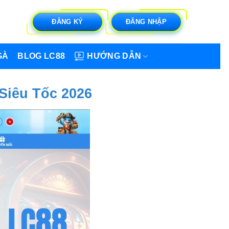
ĐĂNG KÝ
ĐĂNG NHẬP
GÀ
BLOG LC88
HƯỚNG DẪN
Siêu Tốc 2026