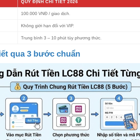
QUY ĐỊNH CHI TIẾT 2026
100.000 VNĐ / giao dịch.
Không giới hạn đối với VIP.
Trung bình 3 – 10 phút tùy phương thức.
tiết qua 3 bước chuẩn