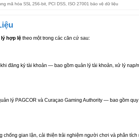
ụng mã hóa SSL 256-bit, PCI DSS, ISO 27001 bảo vệ dữ liệu
Liệu
lý hợp lệ
theo một trong các căn cứ sau:
 khi đăng ký tài khoản — bao gồm quản lý tài khoản, xử lý nạp/r
n quản lý PAGCOR và Curaçao Gaming Authority — bao gồm quy t
g chống gian lận, cải thiện trải nghiệm người chơi và phân tíc