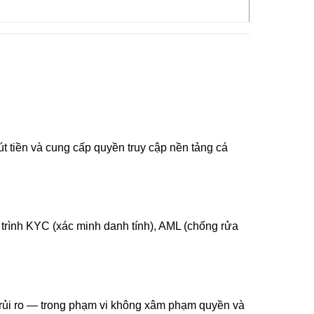
út tiền và cung cấp quyền truy cập nền tảng cá
rình KYC (xác minh danh tính), AML (chống rửa
h rủi ro — trong phạm vi không xâm phạm quyền và