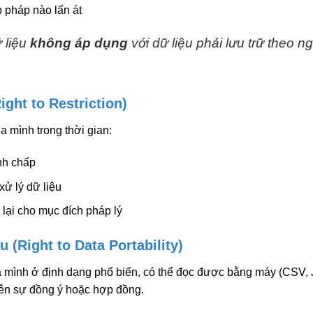
p pháp nào lấn át
 liệu
không áp dụng
với dữ liệu phải lưu trữ theo n
.
ght to Restriction)
a mình trong thời gian:
anh chấp
xử lý dữ liệu
lại cho mục đích pháp lý
(Right to Data Portability)
 mình ở định dạng phổ biến, có thể đọc được bằng máy (CSV, 
rên sự đồng ý hoặc hợp đồng.