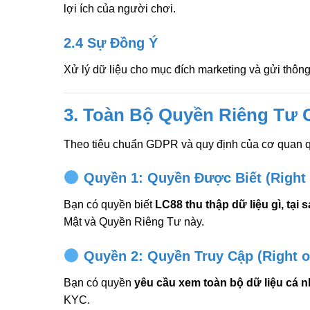
lợi ích của người chơi.
2.4 Sự Đồng Ý
Xử lý dữ liệu cho mục đích marketing và gửi thôn
3. Toàn Bộ Quyền Riêng Tư 
Theo tiêu chuẩn GDPR và quy định của cơ quan q
Quyền 1: Quyền Được Biết (Right 
Bạn có quyền biết
LC88 thu thập dữ liệu gì, tại s
Mật và Quyền Riêng Tư này.
Quyền 2: Quyền Truy Cập (Right o
Bạn có quyền
yêu cầu xem toàn bộ dữ liệu cá 
KYC.