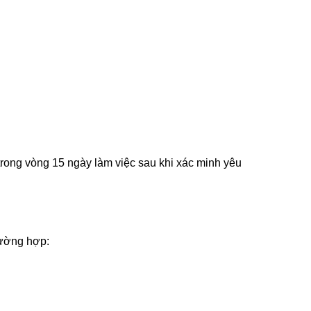
 trong vòng 15 ngày làm việc sau khi xác minh yêu
rường hợp: