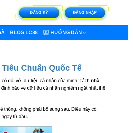
ĐĂNG KÝ
ĐĂNG NHẬP
GÀ
BLOG LC88
HƯỚNG DẪN
 Tiêu Chuẩn Quốc Tế
n có đối với dữ liệu cá nhân của mình, cách
nhà
định bảo vệ dữ liệu cá nhân nghiêm ngặt nhất thế
hệ thống, không phải bổ sung sau. Điều này có
n ngay từ đầu.