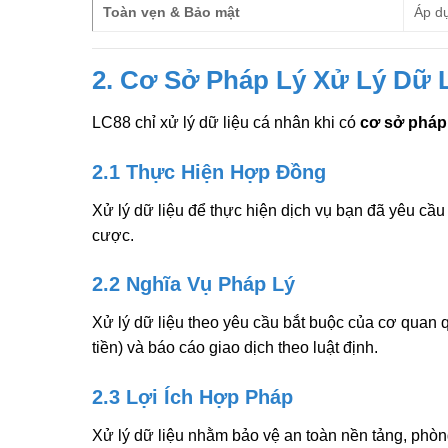
Toàn vẹn & Bảo mật
Áp d
2. Cơ Sở Pháp Lý Xử Lý Dữ 
LC88 chỉ xử lý dữ liệu cá nhân khi có
cơ sở pháp 
2.1 Thực Hiện Hợp Đồng
Xử lý dữ liệu để thực hiện dịch vụ bạn đã yêu cầu
cược.
2.2 Nghĩa Vụ Pháp Lý
Xử lý dữ liệu theo yêu cầu bắt buộc của cơ qua
tiền) và báo cáo giao dịch theo luật định.
2.3 Lợi Ích Hợp Pháp
Xử lý dữ liệu nhằm bảo vệ an toàn nền tảng, phòn