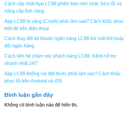
Cách cập nhật App LC88 phiên bản mới nhất: Sửa lỗi và
nâng cấp tính năng
App LC88 bị văng (Crash) phải làm sao? Cách khắc phục
triệt để trên điện thoại
Cách thay đổi tài khoản ngân hàng LC88 khi mất thẻ hoặc
đổi ngân hàng
Cách liên hệ chăm sóc khách hàng LC88: Kênh hỗ trợ
nhanh nhất 24/7
App LC88 không cài đặt được phải làm sao? Cách khắc
phục lỗi trên Android và iOS
Bình luận gần đây
Không có bình luận nào để hiển thị.