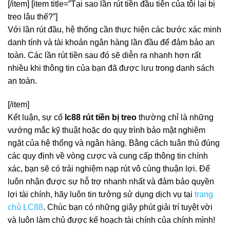
[/item] [item title=”Tại sao lần rút tiền đầu tiên của tôi lại bị
treo lâu thế?”]
Với lần rút đầu, hệ thống cần thực hiện các bước xác minh
danh tính và tài khoản ngân hàng lần đầu để đảm bảo an
toàn. Các lần rút tiền sau đó sẽ diễn ra nhanh hơn rất
nhiều khi thông tin của bạn đã được lưu trong danh sách
an toàn.
[/item]
Kết luận, sự cố
lc88 rút tiền bị treo
thường chỉ là những
vướng mắc kỹ thuật hoặc do quy trình bảo mật nghiêm
ngặt của hệ thống và ngân hàng. Bằng cách tuân thủ đúng
các quy định về vòng cược và cung cấp thông tin chính
xác, bạn sẽ có trải nghiệm nạp rút vô cùng thuận lợi. Để
luôn nhận được sự hỗ trợ nhanh nhất và đảm bảo quyền
lợi tài chính, hãy luôn tin tưởng sử dụng dịch vụ tại
trang
chủ LC88
. Chúc bạn có những giây phút giải trí tuyệt vời
và luôn làm chủ được kế hoạch tài chính của chính mình!