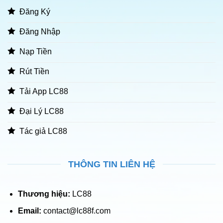
Đăng Ký
Đăng Nhập
Nạp Tiền
Rút Tiền
Tải App LC88
Đại Lý LC88
Tác giả LC88
THÔNG TIN LIÊN HỆ
Thương hiệu:
LC88
Email:
contact@lc88f.com