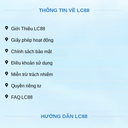
THÔNG TIN VỀ LC88
Giới Thiệu LC88
Giấy phép hoạt động
Chính sách bảo mật
Điều khoản sử dụng
Miễn trừ trách nhiệm
Quyền riêng tư
FAQ LC88
HƯỚNG DẪN LC88