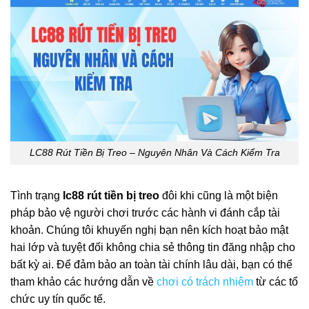
LC88 Rút Tiền Bị Treo – Nguyên Nhân Và Cách Kiểm Tra
Tình trạng
lc88 rút tiền bị treo
đôi khi cũng là một biện
pháp bảo vệ người chơi trước các hành vi đánh cắp tài
khoản. Chúng tôi khuyến nghị bạn nên kích hoạt bảo mật
hai lớp và tuyệt đối không chia sẻ thông tin đăng nhập cho
bất kỳ ai. Để đảm bảo an toàn tài chính lâu dài, bạn có thể
tham khảo các hướng dẫn về
chơi có trách nhiệm
từ các tổ
chức uy tín quốc tế.