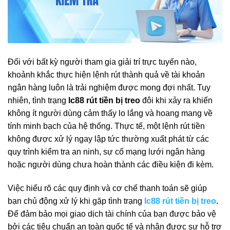
Đối với bất kỳ người tham gia giải trí trực tuyến nào,
khoảnh khắc thực hiện lệnh rút thành quả về tài khoản
ngân hàng luôn là trải nghiệm được mong đợi nhất. Tuy
nhiên, tình trạng
lc88 rút tiền bị treo
đôi khi xảy ra khiến
không ít người dùng cảm thấy lo lắng và hoang mang về
tính minh bạch của hệ thống. Thực tế, một lệnh rút tiền
không được xử lý ngay lập tức thường xuất phát từ các
quy trình kiểm tra an ninh, sự cố mạng lưới ngân hàng
hoặc người dùng chưa hoàn thành các điều kiện đi kèm.
Việc hiểu rõ các quy định và cơ chế thanh toán sẽ giúp
bạn chủ động xử lý khi gặp tình trạng
lc88 rút tiền bị treo
.
Để đảm bảo mọi giao dịch tài chính của bạn được bảo vệ
bởi các tiêu chuẩn an toàn quốc tế và nhận được sự hỗ trợ