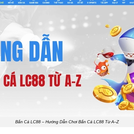
Bắn Cá LC88 – Hướng Dẫn Chơi Bắn Cá LC88 Từ A–Z