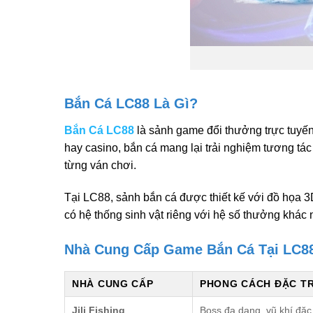
Bắn Cá LC88 Là Gì?
Bắn Cá LC88
là sảnh game đổi thưởng trực tuyến t
hay casino, bắn cá mang lại trải nghiệm tương tác
từng ván chơi.
Tại LC88, sảnh bắn cá được thiết kế với đồ họa 3D
có hệ thống sinh vật riêng với hệ số thưởng khác
Nhà Cung Cấp Game Bắn Cá Tại LC8
NHÀ CUNG CẤP
PHONG CÁCH ĐẶC T
Jili Fishing
Boss đa dạng, vũ khí đặc