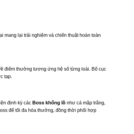
i mang lại trải nghiệm và chiến thuật hoàn toàn
 về điểm thưởng tương ứng hệ số từng loài. Bố cục
c tạp.
iện định kỳ các
Boss khổng lồ
như cá mập trắng,
Boss để tối đa hóa thưởng, đồng thời phối hợp