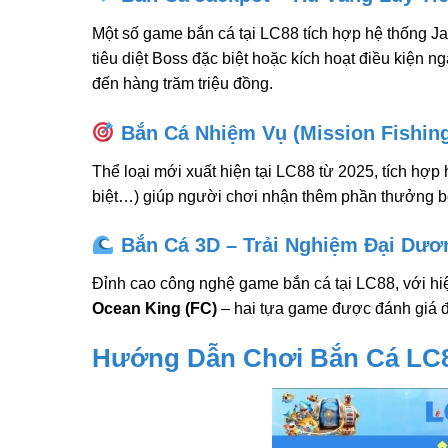
Một số game bắn cá tại LC88 tích hợp hệ thống Ja
tiêu diệt Boss đặc biệt hoặc kích hoạt điều kiện ng
đến hàng trăm triệu đồng.
Bắn Cá Nhiệm Vụ (Mission Fishin
Thể loại mới xuất hiện tại LC88 từ 2025, tích hợp
biệt…) giúp người chơi nhận thêm phần thưởng bon
Bắn Cá 3D – Trải Nghiệm Đại Dư
Đỉnh cao công nghệ game bắn cá tại LC88, với hi
Ocean King (FC)
– hai tựa game được đánh giá đ
Hướng Dẫn Chơi Bắn Cá LC