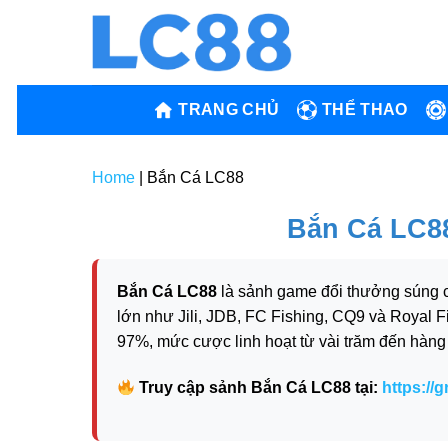
Bỏ
qua
nội
dung
TRANG CHỦ
THỂ THAO
Home
|
Bắn Cá LC88
Bắn Cá LC88
Bắn Cá LC88
là sảnh game đổi thưởng súng c
lớn như Jili, JDB, FC Fishing, CQ9 và Royal F
97%, mức cược linh hoạt từ vài trăm đến hàng 
Truy cập sảnh Bắn Cá LC88 tại:
https://g