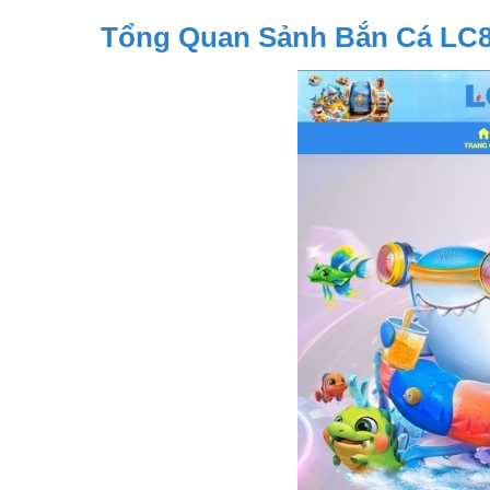
Tổng Quan Sảnh Bắn Cá LC